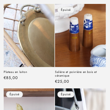
habituel
habituel
Épuisé
Plateau en laiton
Salière et poivrière en bois et
céramique
Prix
€85,00
Prix
€25,00
habituel
habituel
Épuisé
Épuisé