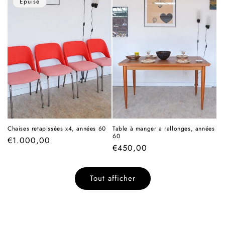
Épuisé
Chaises retapissées x4, années 60
Table à manger a rallonges, années
60
Prix
€1.000,00
Prix
€450,00
habituel
habituel
Tout afficher