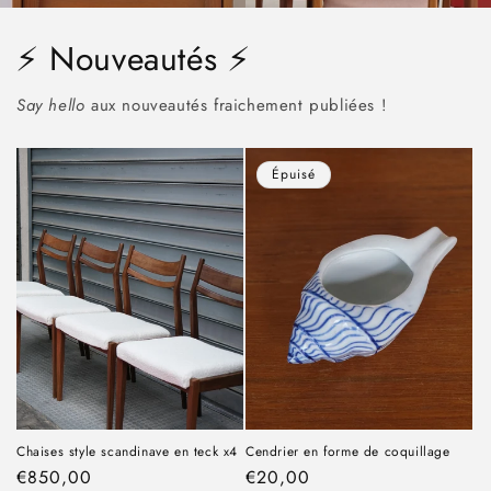
⚡️ Nouveautés ⚡️
Say hello
aux nouveautés fraichement publiées !
Épuisé
Chaises style scandinave en teck x4
Cendrier en forme de coquillage
Prix
€850,00
Prix
€20,00