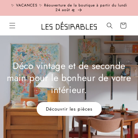
et
✨ VACANCES ✨ Réouverture de la boutique à partir du lundi
passer
24 août 🛸
au
contenu
Panier
Déco vintage et de seconde
main pour le bonheur de votre
intérieur.
Découvrir les pièces