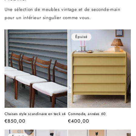
Une sélection de meubles vintage et de seconde-main
pour un intérieur singulier comme vous.
Épuisé
Chaises style scandinave en teck x4
Commode, années 60
Prix
€850,00
Prix
€400,00
habituel
habituel