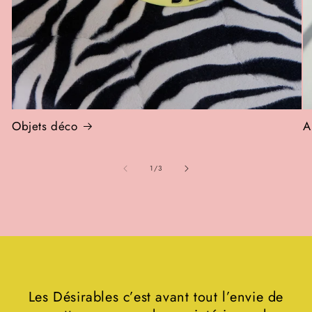
Objets déco
A
de
1
/
3
Les Désirables c’est avant tout l’envie de